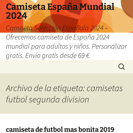
Camiseta España Mundial
2024
Camiseta Selección Española 2024 –
Ofrecemos camiseta de España 2024
mundial para adultos y niños. Personalizar
gratis. Envío gratis desde 69 €.
Saltar
Buscar:
al
contenido
Archivo de la etiqueta: camisetas
futbol segunda division
camiseta de futbol mas bonita 2019