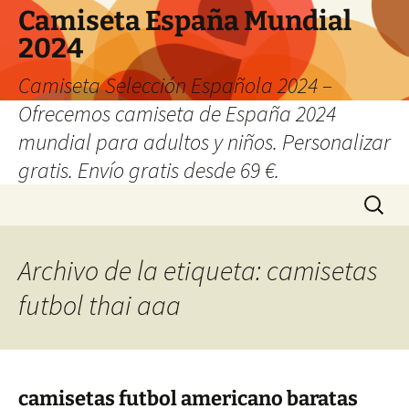
Camiseta España Mundial
2024
Camiseta Selección Española 2024 –
Ofrecemos camiseta de España 2024
mundial para adultos y niños. Personalizar
gratis. Envío gratis desde 69 €.
Saltar
Buscar:
al
contenido
Archivo de la etiqueta: camisetas
futbol thai aaa
camisetas futbol americano baratas