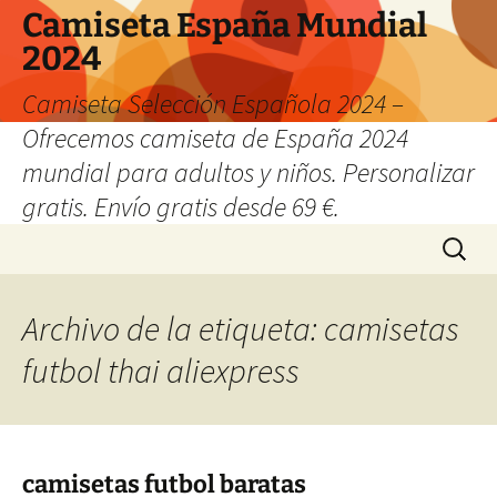
Camiseta España Mundial
2024
Camiseta Selección Española 2024 –
Ofrecemos camiseta de España 2024
mundial para adultos y niños. Personalizar
gratis. Envío gratis desde 69 €.
Saltar
Buscar:
al
contenido
Archivo de la etiqueta: camisetas
futbol thai aliexpress
camisetas futbol baratas