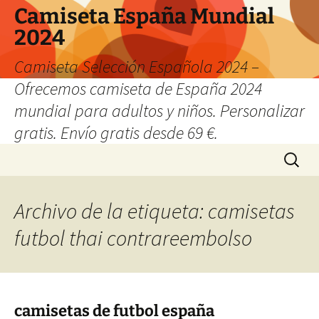
Camiseta España Mundial
2024
Camiseta Selección Española 2024 –
Ofrecemos camiseta de España 2024
mundial para adultos y niños. Personalizar
gratis. Envío gratis desde 69 €.
Saltar
Buscar:
al
contenido
Archivo de la etiqueta: camisetas
futbol thai contrareembolso
camisetas de futbol españa