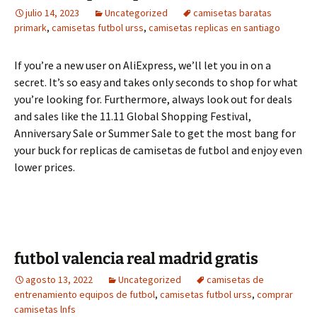
julio 14, 2023
Uncategorized
camisetas baratas
primark
,
camisetas futbol urss
,
camisetas replicas en santiago
If you’re a new user on AliExpress, we’ll let you in on a
secret. It’s so easy and takes only seconds to shop for what
you’re looking for. Furthermore, always look out for deals
and sales like the 11.11 Global Shopping Festival,
Anniversary Sale or Summer Sale to get the most bang for
your buck for replicas de camisetas de futbol and enjoy even
lower prices.
futbol valencia real madrid gratis
agosto 13, 2022
Uncategorized
camisetas de
entrenamiento equipos de futbol
,
camisetas futbol urss
,
comprar
camisetas lnfs