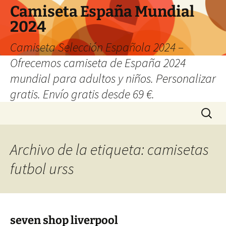
Camiseta España Mundial
2024
Camiseta Selección Española 2024 –
Ofrecemos camiseta de España 2024
mundial para adultos y niños. Personalizar
gratis. Envío gratis desde 69 €.
Saltar
Buscar:
al
contenido
Archivo de la etiqueta: camisetas
futbol urss
seven shop liverpool