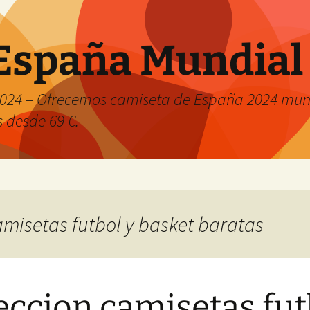
España Mundial
024 – Ofrecemos camiseta de España 2024 mund
s desde 69 €.
camisetas futbol y basket baratas
eccion camisetas fut