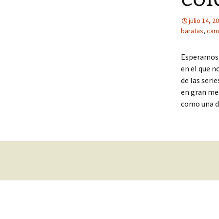
julio 14, 2
baratas
,
cam
Esperamos q
en el que n
de las seri
en gran med
como una de