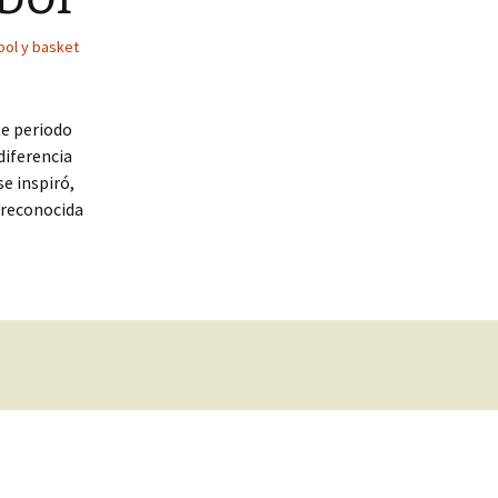
bol y basket
te periodo
diferencia
se inspiró,
e reconocida