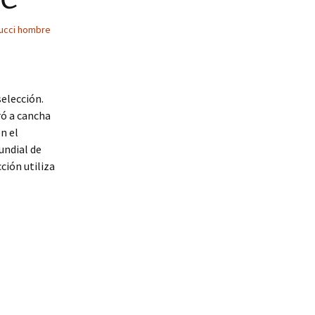
ucci hombre
selección.
ó a cancha
n el
undial de
ción utiliza