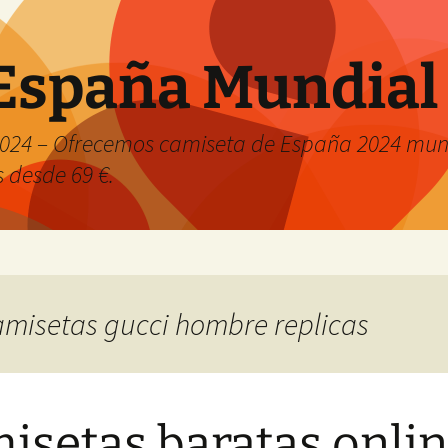
España Mundial
024 – Ofrecemos camiseta de España 2024 mund
s desde 69 €.
camisetas gucci hombre replicas
isetas baratas onli