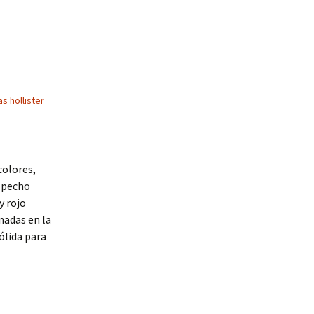
s hollister
colores,
l pecho
y rojo
nadas en la
ólida para