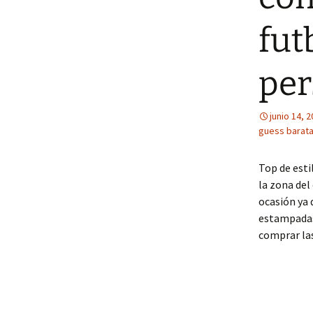
fut
per
junio 14, 
guess barat
Top de esti
la zona del
ocasión ya 
estampadas
comprar la