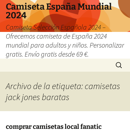
Camiseta España Mundial
2024
Camiseta Selección Española 2024 –
Ofrecemos camiseta de España 2024
mundial para adultos y niños. Personalizar
gratis. Envío gratis desde 69 €.
Saltar
Buscar:
al
contenido
Archivo de la etiqueta: camisetas
jack jones baratas
comprar camisetas local fanatic