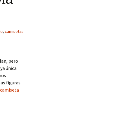
no
,
camisetas
lan, pero
ya única
nos
as figuras
camiseta