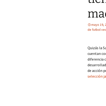
ma
mayo 19, 
de futbol ve
Quizás la S
cuentan con
diferencia 
desarrollad
de acción p
selección j