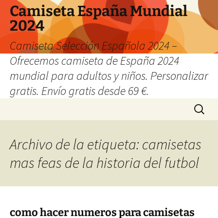
Camiseta España Mundial
2024
Camiseta Selección Española 2024 –
Ofrecemos camiseta de España 2024
mundial para adultos y niños. Personalizar
gratis. Envío gratis desde 69 €.
Saltar
Buscar:
al
contenido
Archivo de la etiqueta: camisetas
mas feas de la historia del futbol
como hacer numeros para camisetas