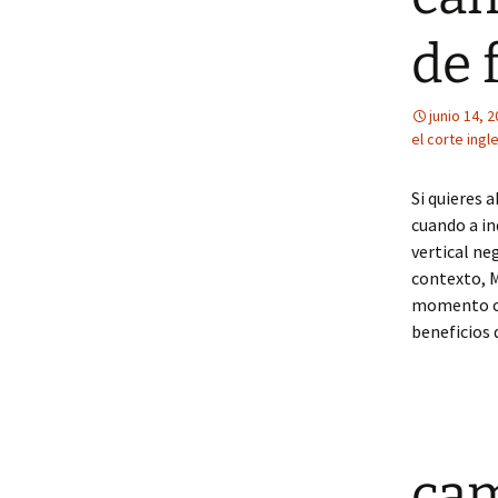
de 
junio 14, 
el corte ingl
Si quieres 
cuando a in
vertical ne
contexto, M
momento ca
beneficios
cam