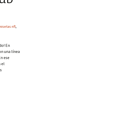
isetas nfl
,
do! En
on una línea
En ese
 el
s