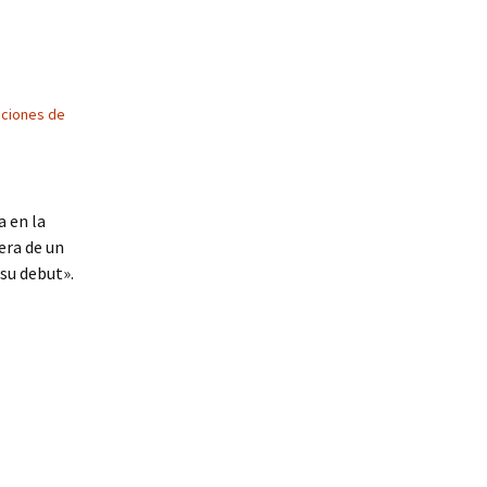
ciones de
a en la
era de un
 su debut».