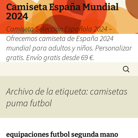
Camiseta España Mundial
2024
Camiseta Selección Española 2024 –
Ofrecemos camiseta de España 2024
mundial para adultos y niños. Personalizar
gratis. Envío gratis desde 69 €.
Saltar
Buscar:
al
contenido
Archivo de la etiqueta: camisetas
puma futbol
equipaciones futbol segunda mano