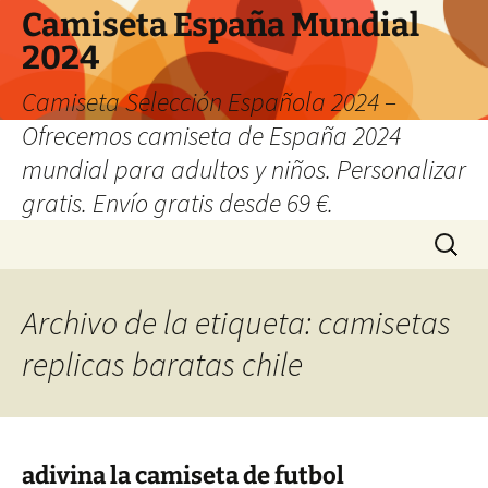
Camiseta España Mundial
2024
Camiseta Selección Española 2024 –
Ofrecemos camiseta de España 2024
mundial para adultos y niños. Personalizar
gratis. Envío gratis desde 69 €.
Saltar
Buscar:
al
contenido
Archivo de la etiqueta: camisetas
replicas baratas chile
adivina la camiseta de futbol