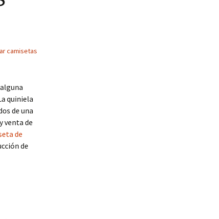
ar camisetas
 alguna
La quiniela
ados de una
 y venta de
seta de
ucción de