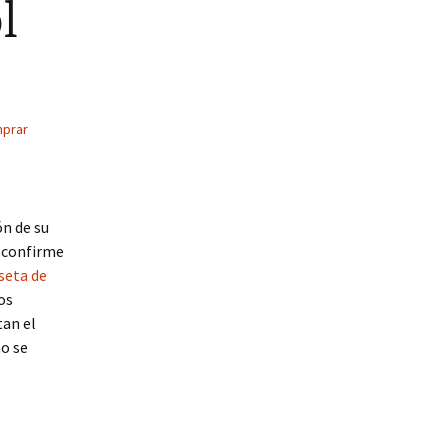
l
prar
ón de su
e confirme
seta de
os
tan el
no se