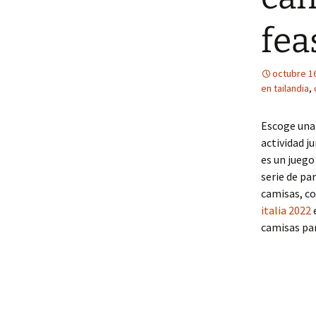
fea
octubre 1
en tailandia
,
Escoge una 
actividad j
es un juego
serie de pa
camisas, con
italia 2022
e
camisas pa