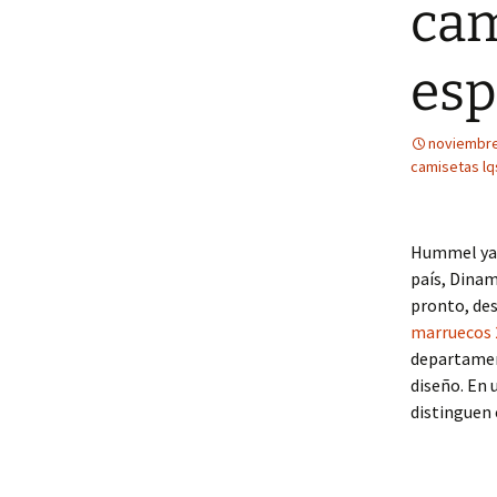
cam
esp
noviembre
camisetas lq
Hummel ya v
país, Dina
pronto, des
marruecos 
departament
diseño. En 
distinguen 