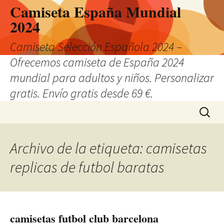
Camiseta España Mundial
2024
Camiseta Selección Española 2024 –
Ofrecemos camiseta de España 2024
mundial para adultos y niños. Personalizar
gratis. Envío gratis desde 69 €.
Saltar
Buscar:
al
contenido
Archivo de la etiqueta: camisetas
replicas de futbol baratas
camisetas futbol club barcelona