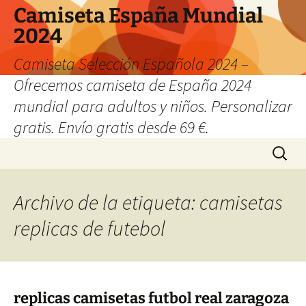
Camiseta España Mundial
2024
Camiseta Selección Española 2024 –
Ofrecemos camiseta de España 2024
mundial para adultos y niños. Personalizar
gratis. Envío gratis desde 69 €.
Saltar
Buscar:
al
contenido
Archivo de la etiqueta: camisetas
replicas de futebol
replicas camisetas futbol real zaragoza