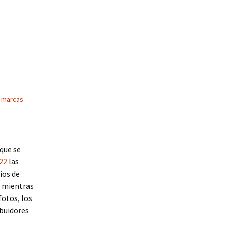
s marcas
 que se
22
las
ios de
, mientras
fotos, los
ibuidores