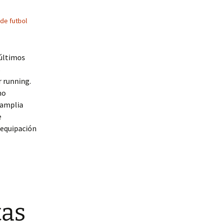
de futbol
 últimos
s
r running.
mo
 amplia
e
 equipación
tas