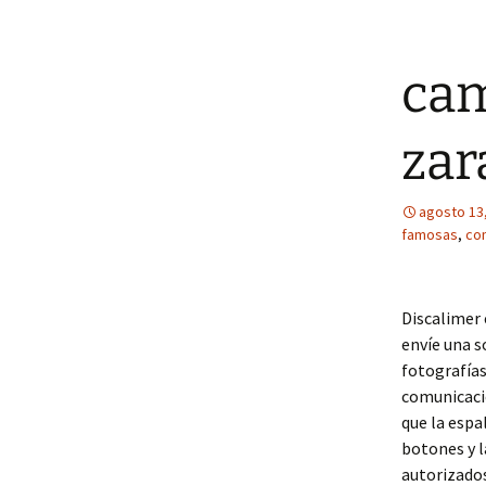
cam
zar
agosto 13
famosas
,
com
Discalimer 
envíe una s
fotografías
comunicació
que la espa
botones y l
autorizados