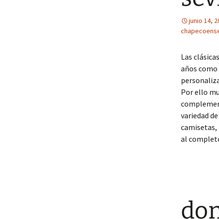
junio 14, 
chapecoens
Las clásica
años como e
personaliza
Por ello mu
complement
variedad de
camisetas, 
al completo
don