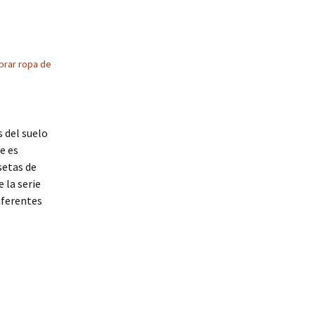
rar ropa de
 del suelo
e es
setas de
 la serie
iferentes