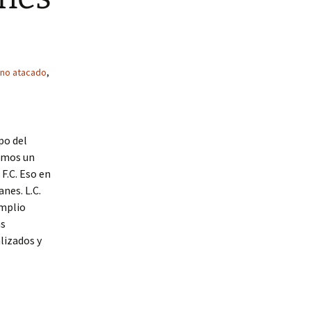
 no atacado
,
ipo del
nemos un
 F.C. Eso en
nes. L.C.
ámplio
as
lizados y