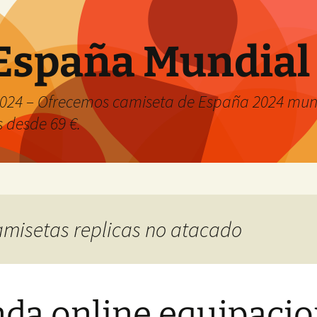
España Mundial
024 – Ofrecemos camiseta de España 2024 mund
s desde 69 €.
camisetas replicas no atacado
nda online equipaci