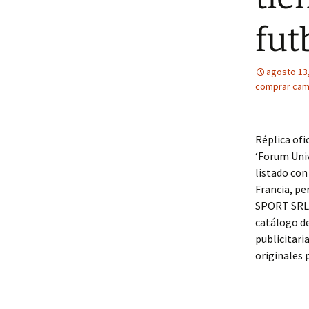
fut
agosto 13
comprar cam
Réplica ofic
‘Forum Univ
listado con
Francia, pe
SPORT SRL 
catálogo d
publicitar
originales 