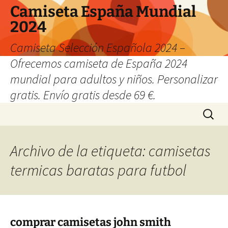
Camiseta España Mundial
2024
Camiseta Selección Española 2024 –
Ofrecemos camiseta de España 2024
mundial para adultos y niños. Personalizar
gratis. Envío gratis desde 69 €.
Saltar
Buscar:
al
contenido
Archivo de la etiqueta: camisetas
termicas baratas para futbol
comprar camisetas john smith