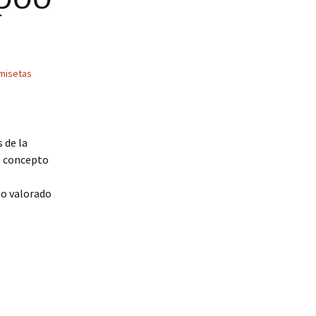
misetas
 de la
el concepto
to valorado