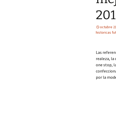
201
octubre 2
historicas fu
Las referen
realeza, la
one stop, l
confecciona
por la mod