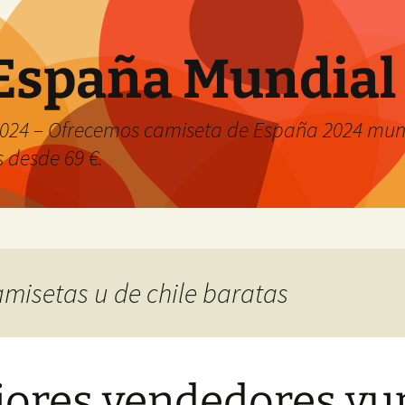
España Mundial
024 – Ofrecemos camiseta de España 2024 mund
s desde 69 €.
amisetas u de chile baratas
ores vendedores yu