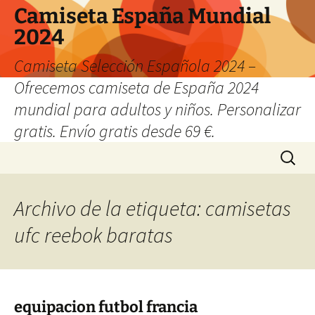
Camiseta España Mundial
2024
Camiseta Selección Española 2024 –
Ofrecemos camiseta de España 2024
mundial para adultos y niños. Personalizar
gratis. Envío gratis desde 69 €.
Saltar
Buscar:
al
contenido
Archivo de la etiqueta: camisetas
ufc reebok baratas
equipacion futbol francia