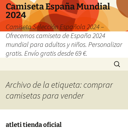
Camiseta España Mundial
2024
Camiseta Selección Española 2024 –
Ofrecemos camiseta de España 2024
mundial para adultos y niños. Personalizar
gratis. Envío gratis desde 69 €.
Saltar
Buscar:
al
contenido
Archivo de la etiqueta: comprar
camisetas para vender
atleti tienda oficial