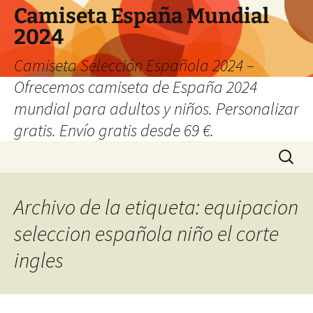
Camiseta España Mundial
2024
Camiseta Selección Española 2024 –
Ofrecemos camiseta de España 2024
mundial para adultos y niños. Personalizar
gratis. Envío gratis desde 69 €.
Saltar
Buscar:
al
contenido
Archivo de la etiqueta: equipacion
seleccion española niño el corte
ingles