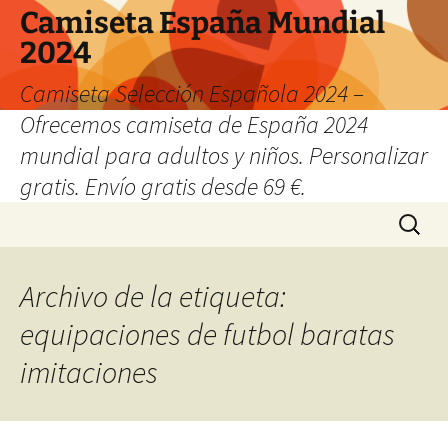
Camiseta España Mundial
2024
Camiseta Selección Española 2024 –
Ofrecemos camiseta de España 2024
mundial para adultos y niños. Personalizar
gratis. Envío gratis desde 69 €.
Saltar
Buscar:
al
contenido
Archivo de la etiqueta:
equipaciones de futbol baratas
imitaciones