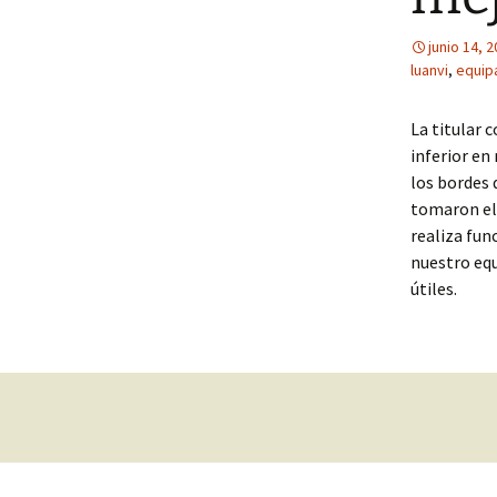
junio 14, 
luanvi
,
equip
La titular c
inferior en
los bordes 
tomaron el 
realiza fun
nuestro eq
útiles.