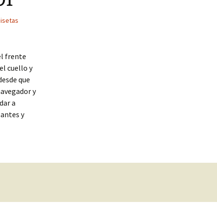
isetas
el frente
el cuello y
 desde que
navegador y
dar a
santes y