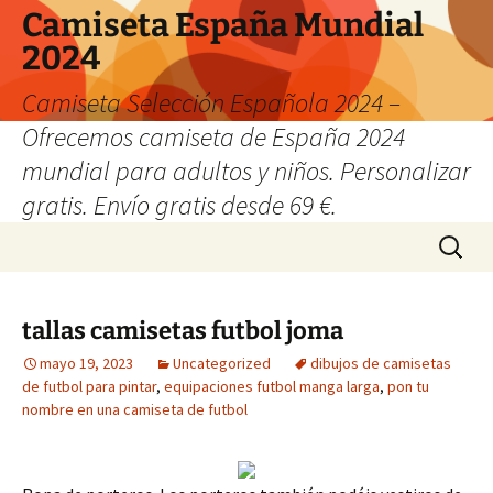
Camiseta España Mundial
2024
Camiseta Selección Española 2024 –
Ofrecemos camiseta de España 2024
mundial para adultos y niños. Personalizar
gratis. Envío gratis desde 69 €.
Saltar
Buscar:
al
contenido
tallas camisetas futbol joma
mayo 19, 2023
Uncategorized
dibujos de camisetas
de futbol para pintar
,
equipaciones futbol manga larga
,
pon tu
nombre en una camiseta de futbol