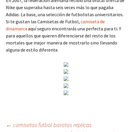
En 2007, la federación alemana recibió una brutal oferta de
Nike que superaba hasta seis veces más lo que pagaba
Adidas. La base, una selección de futbolistas universitarios.
Si te gustan las Camisetas de Futbol,
camiseta de
dinamarca
aquí seguro encontrarás una perfecta para ti. Y
para aquellos que quieren diferenciarse del resto de los
mortales que mejor manera de mostrarlo sino llevando
alguna de estilo diferente.
Navegación
←
camisetas futbol baratas replicas