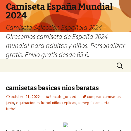
Camiseta España Mundial
2024
Camiseta Selección Española 2024 –
Ofrecemos camiseta de España 2024
mundial para adultos y niños. Personalizar
gratis. Envío gratis desde 69 €.
Saltar
Buscar:
al
contenido
camisetas basicas nios baratas
octubre 21, 2022
Uncategorized
comprar camisetas
junio
,
equipaciones futbol niños replicas
,
senegal camiseta
futbol