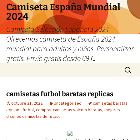
Camiseta España Mundial
2024
Camiseta Selección Española 2024 –
Ofrecemos camiseta de España 2024
mundial para adultos y niños. Personalizar
gratis. Envío gratis desde 69 €.
Saltar
Buscar:
al
contenido
camisetas futbol baratas replicas
octubre 21, 2022
Uncategorized
camisetas baratas
equipos futbol
,
comprar camisetas volcom baratas
,
mejores
diseños camisetas de futbol