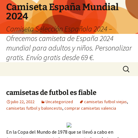
Camiseta España Mundial
2024
Camiseta Selección Española 2024 –
Ofrecemos camiseta de España 2024
mundial para adultos y niños. Personalizar
gratis. Envío gratis desde 69 €.
Saltar
Buscar:
al
contenido
camisetas de futbol es fiable
julio 22, 2022
Uncategorized
camisetas futbol viejas
,
camisetas futbol y baloncesto
,
comprar camisetas valencia
En la Copa del Mundo de 1978 que se llevó a cabo en