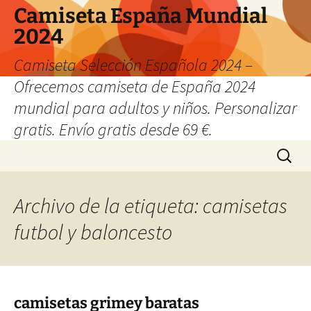
Camiseta España Mundial
2024
Camiseta Selección Española 2024 –
Ofrecemos camiseta de España 2024
mundial para adultos y niños. Personalizar
gratis. Envío gratis desde 69 €.
Saltar
Buscar:
al
contenido
Archivo de la etiqueta: camisetas
futbol y baloncesto
camisetas grimey baratas