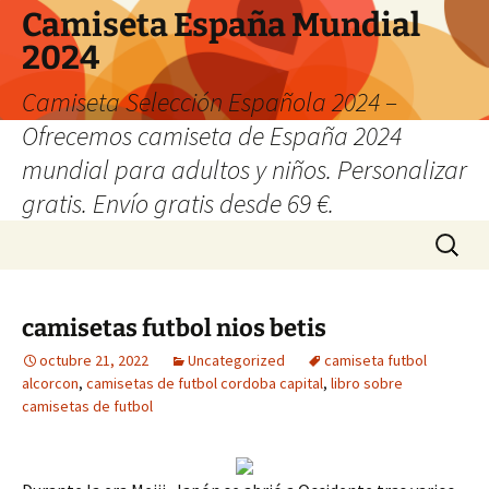
Camiseta España Mundial
2024
Camiseta Selección Española 2024 –
Ofrecemos camiseta de España 2024
mundial para adultos y niños. Personalizar
gratis. Envío gratis desde 69 €.
Saltar
Buscar:
al
contenido
camisetas futbol nios betis
octubre 21, 2022
Uncategorized
camiseta futbol
alcorcon
,
camisetas de futbol cordoba capital
,
libro sobre
camisetas de futbol