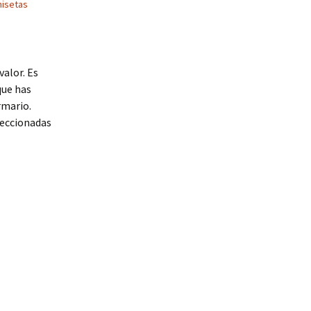
isetas
valor. Es
que has
rmario.
feccionadas