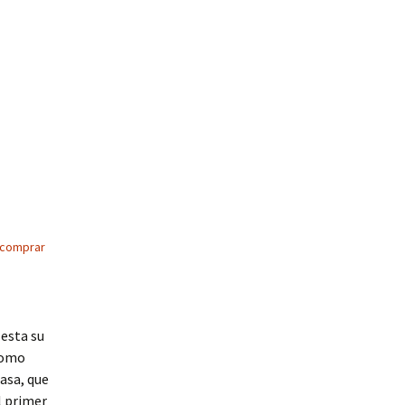
comprar
 esta su
como
casa, que
l primer