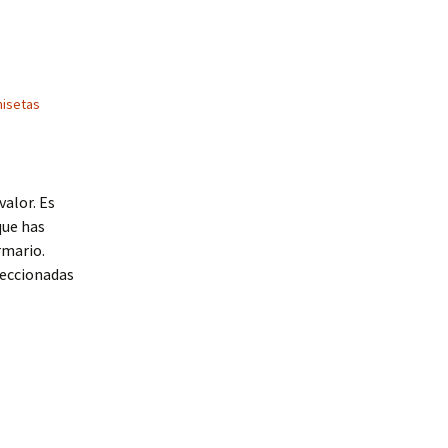
isetas
valor. Es
que has
rmario.
feccionadas