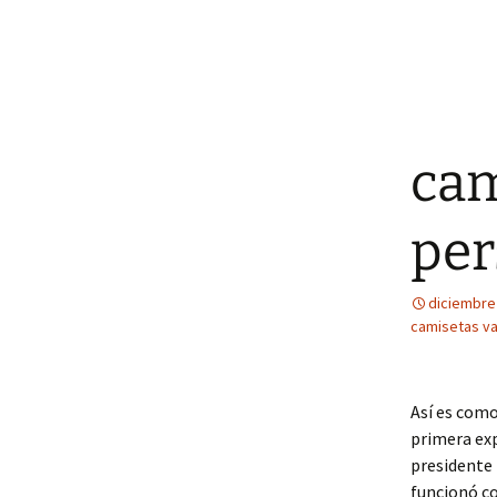
cam
per
diciembre
camisetas va
Así es como
primera ex
presidente 
funcionó co