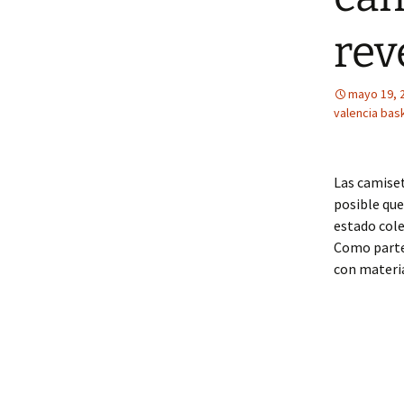
rev
mayo 19, 
valencia bas
Las camiset
posible que
estado cole
Como parte 
con materia