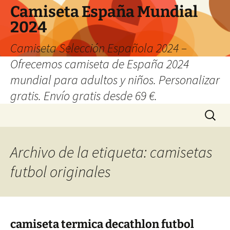
Camiseta España Mundial
2024
Camiseta Selección Española 2024 –
Ofrecemos camiseta de España 2024
mundial para adultos y niños. Personalizar
gratis. Envío gratis desde 69 €.
Saltar
Buscar:
al
contenido
Archivo de la etiqueta: camisetas
futbol originales
camiseta termica decathlon futbol